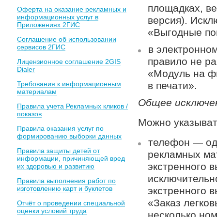
площадках, в
Оферта на оказание рекламных и
информационных услуг в
версия). Искл
Приложениях 2ГИС
«Выгодные по
Соглашение об использовании
сервисов 2ГИС
в электронно
правило не ра
Лицензионное соглашение 2GIS
Dialer
«Модуль на ф
Требования к информационным
в печати».
материалам
Общее исключе
Правила учета Рекламных кликов /
показов
Можно указыват
Правила оказания услуг по
формированию выборки данных
телефон — од
Правила защиты детей от
рекламных ма
информации, причиняющей вред
экстренного в
их здоровью и развитию
исключительн
Правила выполнения работ по
изготовлению карт и буклетов
экстренного 
«Заказ легков
Отчёт о проведении специальной
оценки условий труда
несколько ном