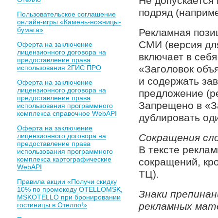
Не допускается 
подряд (наприм
Пользовательское соглашение
онлайн-игры «Камень-ножницы-
бумага»
Рекламная пози
СМИ (версия дл
Оферта на заключение
лицензионного договора на
включает в себя
предоставление права
«Заголовок объ
использования 2ГИС ПРО
и содержать за
Оферта на заключение
лицензионного договора на
предложение (р
предоставление права
Запрещено в «З
использования программного
комплекса справочное WebAPI
дублировать оди
Оферта на заключение
лицензионного договора на
Сокращения сл
предоставление права
В тексте рекла
использования программного
комплекса картографические
сокращений, кро
WebAPI
ТЦ).
Правила акции «Получи скидку
10% по промокоду OTELLOMSK,
Знаки препинан
MSKOTELLO при бронировании
рекламных мат
гостиницы в Отелло!»