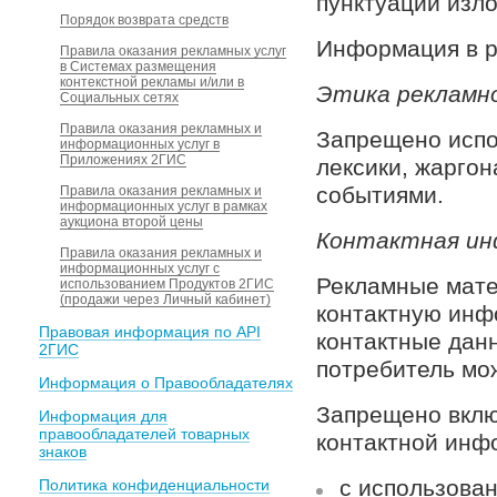
пунктуации изл
Порядок возврата средств
Информация в р
Правила оказания рекламных услуг
в Системах размещения
контекстной рекламы и/или в
Этика рекламн
Социальных сетях
Правила оказания рекламных и
Запрещено испо
информационных услуг в
Приложениях 2ГИС
лексики, жаргон
событиями.
Правила оказания рекламных и
информационных услуг в рамках
аукциона второй цены
Контактная ин
Правила оказания рекламных и
информационных услуг с
Рекламные мате
использованием Продуктов 2ГИС
(продажи через Личный кабинет)
контактную инф
Правовая информация по API
контактные дан
2ГИС
потребитель мож
Информация о Правообладателях
Запрещено вклю
Информация для
правообладателей товарных
контактной инф
знаков
с использован
Политика конфиденциальности