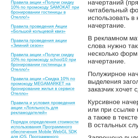
начертаний (пр
Правила акции «Получи скидку
10% по промокоду SAMOKAT при
читабельный фо
бронировании гостиницы в
использовать в
Отелло!»
начертание.
Правила проведения Акции
«Большой кольцевой квиз»
В рекламном ма
Правила проведения акции
слова нужно так
«Зимний сезон»
несколько форм
Правила акции «Получи скидку
10% по промокоду school10 при
начертание.
бронировании гостиницы в
Отелло!»
Полужирное нач
Правила акции «Скидка 10% по
выделения заго
промокоду MEGAMARKET на
заказчик хочет 
бронирование жилья в сервисе
Отелло»
Курсивное наче
Правила и условия проведения
акции «Лояльность для
или при ссылке 
рекламодателей»
а также в текст
Порядок определения стоимости
В остальных сл
использования Программного
обеспечения Mobile WebGL SDK
для iOS, Программного
Запрещено выде