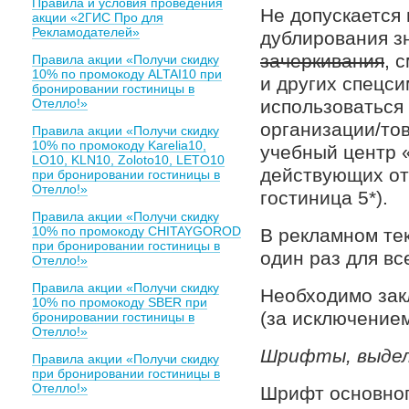
Правила и условия проведения
Не допускается
акции «2ГИС Про для
Рекламодателей»
дублирования зна
зачеркивания
, 
Правила акции «Получи скидку
10% по промокоду ALTAI10 при
и других спецс
бронировании гостиницы в
Отелло!»
использоваться 
организации/тов
Правила акции «Получи скидку
10% по промокоду Karelia10,
учебный центр 
LO10, KLN10, Zoloto10, LETO10
действующих от
при бронировании гостиницы в
Отелло!»
гостиница 5*).
Правила акции «Получи скидку
10% по промокоду CHITAYGOROD
В рекламном те
при бронировании гостиницы в
один раз для вс
Отелло!»
Правила акции «Получи скидку
Необходимо зак
10% по промокоду SBER при
(за исключение
бронировании гостиницы в
Отелло!»
Шрифты, выдел
Правила акции «Получи скидку
при бронировании гостиницы в
Отелло!»
Шрифт основног