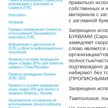
правильно испо
информации о компаниях в
Сервисе 2ГИС
собственных и н
материала с заг
Комплаенс
с заглавной бук
Оговорки
Порядок определения стоимости
Запрещено исп
использования Программного
БУКВАМИ (Caps 
комплекса 2ГИС
замедляет скоро
Информация о деятельности
слово является
2ГИС в области информационных
технологий
организации/тов
Правила и условия проведения
полностью/част
акции «Скидка 30%» для клиентов
подтверждено д
сервиса «Точка Реклама»
набирают без то
Правила проведения Премии
(ПРОПИСНЫМИ 
2ГИС 2022
Правила и условия проведения
Запрещено испол
акции скидка 25% для малого и
среднего бизнеса г. Москвы
Тавтология, п
Лицензионное соглашение об
использовании личного кабинета
Отелло