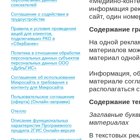
«Медийно-конте
соискателей
информация рек
Соглашение о содействии в
сайт, один номе
трудоустройстве
Содержание гр
Правила и условия проведения
акций для клиентов,
подключивших РКО в
На одной рекла
«СберБанке»
материалов мож
Политика в отношении обработки
материал одной
персональных данных субъектов
персональных данных ООО
«ДубльГИС»
Информация, об
Соглашение об использовании
материале согл
Микросайта и требования к
контенту для Микросайта
располагаться 
Пользовательское соглашение
Содержание те
(оферта) (Онлайн-заправки)
Отелло
Заглавные букв
Описание функциональных
материалах
характеристик Программного
продукта 2ГИС Онлайн-версия
В текстовых ре
Правила размещения справочной