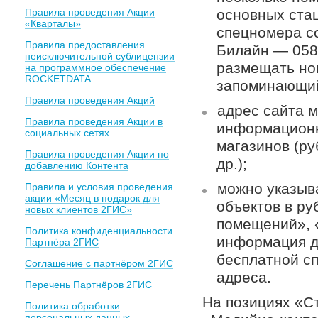
Правила проведения Акции
основных ста
«Кварталы»
спецномера с
Правила предоставления
Билайн — 058
неисключительной сублицензии
размещать но
на программное обеспечение
ROCKETDATA
запоминающий
Правила проведения Акций
адрес сайта м
Правила проведения Акции в
информационн
социальных сетях
магазинов (р
Правила проведения Акции по
др.);
добавлению Контента
можно указыв
Правила и условия проведения
акции «Месяц в подарок для
объектов в ру
новых клиентов 2ГИС»
помещений», 
Политика конфиденциальности
информация до
Партнёра 2ГИС
бесплатной с
Соглашение с партнёром 2ГИС
адреса.
Перечень Партнёров 2ГИС
На позициях «С
Политика обработки
персональных данных