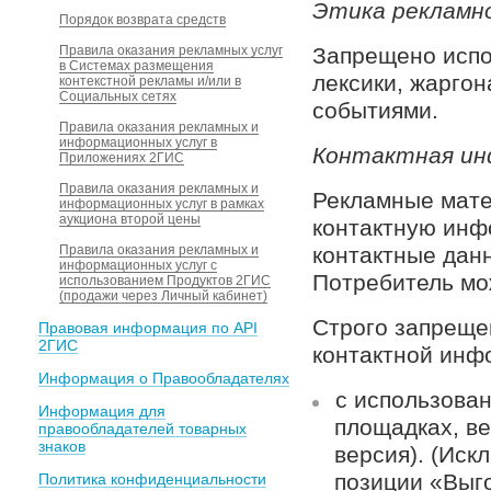
Этика рекламн
Порядок возврата средств
Правила оказания рекламных услуг
Запрещено испо
в Системах размещения
лексики, жаргон
контекстной рекламы и/или в
Социальных сетях
событиями.
Правила оказания рекламных и
информационных услуг в
Контактная ин
Приложениях 2ГИС
Правила оказания рекламных и
Рекламные мате
информационных услуг в рамках
аукциона второй цены
контактную инф
Правила оказания рекламных и
контактные дан
информационных услуг с
Потребитель мож
использованием Продуктов 2ГИС
(продажи через Личный кабинет)
Строго запреще
Правовая информация по API
2ГИС
контактной инф
Информация о Правообладателях
с использован
Информация для
площадках, в
правообладателей товарных
знаков
версия). (Иск
позиции «Выго
Политика конфиденциальности