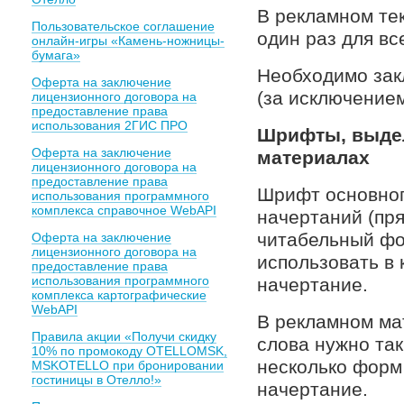
В рекламном те
Пользовательское соглашение
один раз для вс
онлайн-игры «Камень-ножницы-
бумага»
Необходимо зак
Оферта на заключение
(за исключение
лицензионного договора на
предоставление права
использования 2ГИС ПРО
Шрифты, выдел
Оферта на заключение
материалах
лицензионного договора на
предоставление права
Шрифт основног
использования программного
комплекса справочное WebAPI
начертаний (пр
читабельный фо
Оферта на заключение
лицензионного договора на
использовать в
предоставление права
использования программного
начертание.
комплекса картографические
WebAPI
В рекламном ма
Правила акции «Получи скидку
слова нужно так
10% по промокоду OTELLOMSK,
несколько форм
MSKOTELLO при бронировании
гостиницы в Отелло!»
начертание.