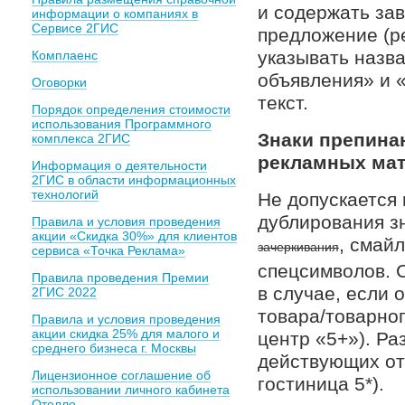
и содержать за
информации о компаниях в
Сервисе 2ГИС
предложение (р
указывать назв
Комплаенс
объявления» и «
Оговорки
текст.
Порядок определения стоимости
использования Программного
Знаки препинан
комплекса 2ГИС
рекламных ма
Информация о деятельности
2ГИС в области информационных
технологий
Не допускается
дублирования зна
Правила и условия проведения
акции «Скидка 30%» для клиентов
, смай
зачеркивания
сервиса «Точка Реклама»
спецсимволов. 
Правила проведения Премии
в случае, если 
2ГИС 2022
товара/товарног
Правила и условия проведения
акции скидка 25% для малого и
центр «5+»). Р
среднего бизнеса г. Москвы
действующих от
Лицензионное соглашение об
гостиница 5*).
использовании личного кабинета
Отелло