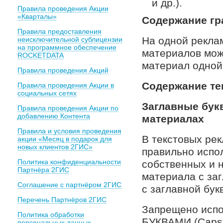
и др.).
Правила проведения Акции
«Кварталы»
Содержание гр
Правила предоставления
На одной рекла
неисключительной сублицензии
на программное обеспечение
материалов мож
ROCKETDATA
материал одной
Правила проведения Акций
Содержание те
Правила проведения Акции в
социальных сетях
Заглавные бук
Правила проведения Акции по
добавлению Контента
материалах
Правила и условия проведения
В текстовых ре
акции «Месяц в подарок для
новых клиентов 2ГИС»
правильно испо
Политика конфиденциальности
собственных и н
Партнёра 2ГИС
материала с заг
Соглашение с партнёром 2ГИС
с заглавной бук
Перечень Партнёров 2ГИС
Запрещено исп
Политика обработки
БУКВАМИ (Caps 
персональных данных