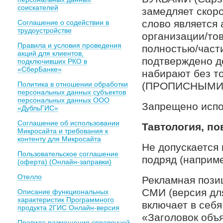
соискателей
замедляет скоро
слово является
Соглашение о содействии в
трудоустройстве
организации/тов
Правила и условия проведения
полностью/част
акций для клиентов,
подтверждено д
подключивших РКО в
«СберБанке»
набирают без то
Политика в отношении обработки
(ПРОПИСНЫМИ 
персональных данных субъектов
персональных данных ООО
Запрещено испол
«ДубльГИС»
Соглашение об использовании
Тавтология, п
Микросайта и требования к
контенту для Микросайта
Не допускается 
Пользовательское соглашение
подряд (наприм
(оферта) (Онлайн-заправки)
Отелло
Рекламная пози
СМИ (версия дл
Описание функциональных
характеристик Программного
включает в себя
продукта 2ГИС Онлайн-версия
«Заголовок объ
Правила размещения справочной