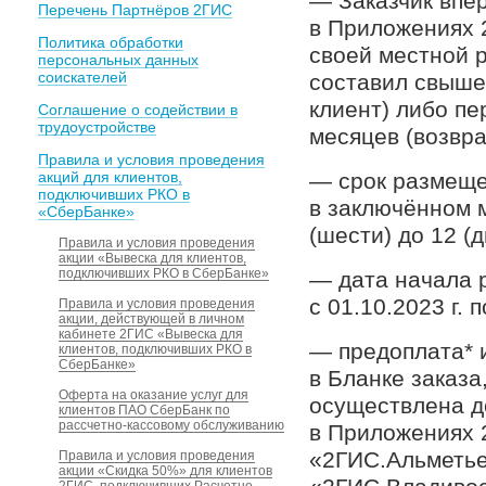
— Заказчик впе
Перечень Партнёров 2ГИС
в Приложениях 
Политика обработки
своей местной 
персональных данных
соискателей
составил свыше
клиент) либо пе
Соглашение о содействии в
трудоустройстве
месяцев (возвр
Правила и условия проведения
акций для клиентов,
— срок размеще
подключивших РКО в
в заключённом м
«СберБанке»
(шести) до 12 (
Правила и условия проведения
акции «Вывеска для клиентов,
подключивших РКО в СберБанке»
— дата начала 
с 01.10.2023 г. п
Правила и условия проведения
акции, действующей в личном
кабинете 2ГИС «Вывеска для
— предоплата* и
клиентов, подключивших РКО в
СберБанке»
в Бланке заказа
Оферта на оказание услуг для
осуществлена д
клиентов ПАО СберБанк по
рассчетно-кассовому обслуживанию
в Приложениях 
«2ГИС.Альметье
Правила и условия проведения
акции «Скидка 50%» для клиентов