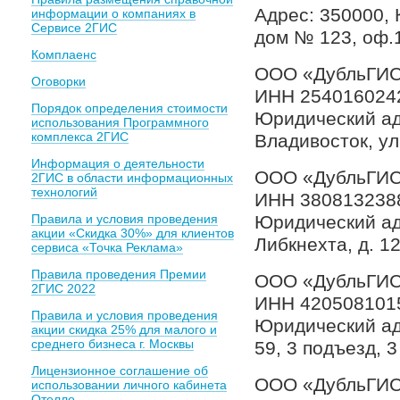
Адрес: 350000, 
информации о компаниях в
Сервисе 2ГИС
дом № 123, оф.
Комплаенс
ООО «ДубльГИС
Оговорки
ИНН 254016024
Порядок определения стоимости
Юридический ад
использования Программного
комплекса 2ГИС
Владивосток, ул
Информация о деятельности
ООО «ДубльГИС
2ГИС в области информационных
технологий
ИНН 380813238
Правила и условия проведения
Юридический адр
акции «Скидка 30%» для клиентов
Либкнехта, д. 1
сервиса «Точка Реклама»
Правила проведения Премии
ООО «ДубльГИС
2ГИС 2022
ИНН 420508101
Правила и условия проведения
Юридический адр
акции скидка 25% для малого и
среднего бизнеса г. Москвы
59, 3 подъезд, 3
Лицензионное соглашение об
ООО «ДубльГИС
использовании личного кабинета
Отелло