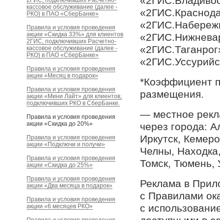
«2ГИС.Владивос
2ГИС, подключивших Расчетно-
кассовое обслуживание (далее -
«2ГИС.Краснода
РКО) в ПАО «СберБанке»
«2ГИС.Набережн
Правила и условия проведения
акции «Скидка 33%» для клиентов
«2ГИС.Нижневар
2ГИС, подключивших Расчетно-
«2ГИС.Таганрог
кассовое обслуживание (далее -
РКО) в ПАО «СберБанке»
«2ГИС.Уссурийс
Правила и условия проведения
акции «Месяц в подарок»
*Коэффициент п
Правила и условия проведения
размещения.
акции «Мини Лайт» для клиентов,
подключивших РКО в СберБанке.
— местное рекл
Правила и условия проведения
акции «Скидка до 20%»
через города: А
Иркутск, Кемер
Правила и условия проведения
акции «Подключи и получи»
Челны, Находка,
Правила и условия проведения
Томск, Тюмень, 
акции «Скидка до 25%»
Правила и условия проведения
Реклама в Прил
акции «Два месяца в подарок»
с Правилами ок
Правила и условия проведения
с использовани
акции «6 месяцев РКО»