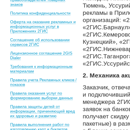
знаков
Тюмень, Уссури
рекламы в Прил
Политика конфиденциальности
организаций: «
Оферта на оказание рекламных и
«2ГИС.Барнаул»
информационных услуг в
Приложениях 2ГИС
«2ГИС.Кемерово
Соглашение об использовании
Кузнецкий», «2
сервисов 2ГИС
«2ГИС.Нижневар
Лицензионное соглашение 2GIS
«2ГИС.Таганрог
Dialer
«2ГИС.Уссурийс
Требования к информационным
материалам
2. Механика ак
Правила учета Рекламных кликов /
показов
Заказчик, отве
Правила оказания услуг по
и подключивший
формированию выборки данных
менеджера 2ГИС
Правила защиты детей от
заявок на банко
информации, причиняющей вред
получает скидк
их здоровью и развитию
пакетные) в раз
Правила выполнения работ по
изготовлению карт и буклетов