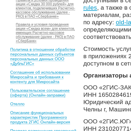
доступными в с
Правила и условия проведения
акции «Скидка 30 000 рублей» для
rules
, а также 
клиентов, подключивших Расчетно-
кассовое обслуживание (далее -
материалам, ра
РКО) в ПАО «СберБанке»
по адресу:
old-l
Правила и условия проведения
определяющими 
акции «Скидка всем» для клиентов,
имеющих Расчетно-кассовое
соответствоват
обслуживание (далее - РКО) в ПАО
«СберБанк»
Стоимость услу
Политика в отношении обработки
персональных данных субъектов
в приложениях 2
персональных данных ООО
доступном в сет
«ДубльГИС»
Соглашение об использовании
Организаторы 
Микросайта и требования к
контенту для Микросайта
ООО «2ГИС-ЗА
Пользовательское соглашение
ИНН 165028461
(оферта) (Онлайн-заправки)
Юридический ад
Отелло
Челны г, Машин
Описание функциональных
характеристик Программного
ООО «2ГИС.ЮГ
продукта 2ГИС Онлайн-версия
ИНН 231020771
Правила размещения справочной