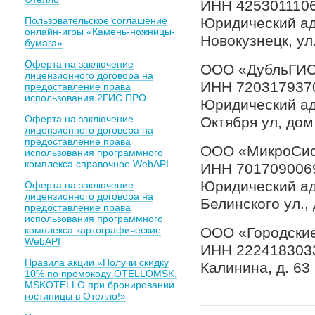
ИНН 425301110
Пользовательское соглашение
Юридический адр
онлайн-игры «Камень-ножницы-
Новокузнецк, ул
бумага»
Оферта на заключение
ООО «ДубльГИС
лицензионного договора на
ИНН 720317937
предоставление права
использования 2ГИС ПРО
Юридический адр
Оферта на заключение
Октября ул, дом
лицензионного договора на
предоставление права
ООО «МикроСи
использования программного
комплекса справочное WebAPI
ИНН 701709006
Юридический адр
Оферта на заключение
лицензионного договора на
Белинского ул., 
предоставление права
использования программного
комплекса картографические
ООО «Городски
WebAPI
ИНН 2224183033 
Правила акции «Получи скидку
Калинина, д. 63
10% по промокоду OTELLOMSK,
MSKOTELLO при бронировании
гостиницы в Отелло!»