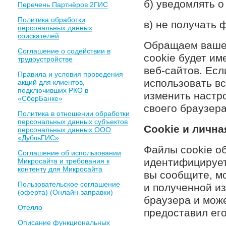
б) уведомлять о
Перечень Партнёров 2ГИС
Политика обработки
в) не получать 
персональных данных
соискателей
Обращаем ваше 
Соглашение о содействии в
cookie будет им
трудоустройстве
веб-сайтов. Есл
Правила и условия проведения
использовать в
акций для клиентов,
подключивших РКО в
изменить настр
«СберБанке»
своего браузера
Политика в отношении обработки
персональных данных субъектов
Сookie и личн
персональных данных ООО
«ДубльГИС»
Файлы cookie о
Соглашение об использовании
идентифицирует
Микросайта и требования к
контенту для Микросайта
вы сообщите, м
Пользовательское соглашение
и полученной из
(оферта) (Онлайн-заправки)
браузера и може
Отелло
предоставил его
Описание функциональных