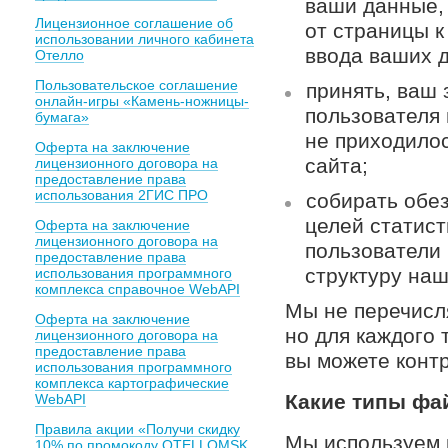
ваши данные, 
Лицензионное соглашение об
от страницы к
использовании личного кабинета
ввода ваших д
Отелло
Пользовательское соглашение
принять, ваш 
онлайн-игры «Камень-ножницы-
пользователя 
бумага»
не приходило
Оферта на заключение
сайта;
лицензионного договора на
предоставление права
использования 2ГИС ПРО
собирать обе
целей статист
Оферта на заключение
лицензионного договора на
пользователи 
предоставление права
структуру наш
использования программного
комплекса справочное WebAPI
Мы не перечисл
Оферта на заключение
но для каждого 
лицензионного договора на
предоставление права
вы можете конт
использования программного
комплекса картографические
Какие типы фа
WebAPI
Правила акции «Получи скидку
Мы используем 
10% по промокоду OTELLOMSK,