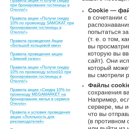
Правила акции «Получи скидку
при бронировании гостиницы в
Cookie — фа
Отелло!»
в сочетании 
Правила акции «Получи скидку
10% по промокоду SAMOKAT при
распознавания
бронировании гостиницы в
попытаться з
Отелло!»
(т. е. о том, 
Правила проведения Акции
«Большой кольцевой квиз»
вы просматрив
которую вы вв
Правила проведения акции
«Зимний сезон»
сайт). Они ис
который может
Правила акции «Получи скидку
10% по промокоду school10 при
вы смотрели 
бронировании гостиницы в
Отелло!»
Файлы cooki
Правила акции «Скидка 10% по
сохранения ва
промокоду MEGAMARKET на
Например, ес
бронирование жилья в сервисе
Отелло»
сервере, мы и
Правила и условия проведения
что вы отпра
акции «Лояльность для
(в противном 
рекламодателей»
или выйти из