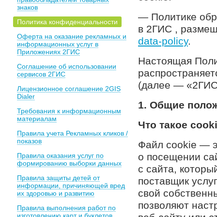
знаков
— Политике обр
Политика конфиденциальности
в 2ГИС , разме
Оферта на оказание рекламных и
data-policy
.
информационных услуг в
Приложениях 2ГИС
Настоящая Поли
Соглашение об использовании
распространяет
сервисов 2ГИС
(далее — «2ГИС
Лицензионное соглашение 2GIS
Dialer
1. Общие поло
Требования к информационным
материалам
Что такое cook
Правила учета Рекламных кликов /
показов
Файл cookie — 
о посещении са
Правила оказания услуг по
формированию выборки данных
с сайта, которы
Правила защиты детей от
поставщик услуг
информации, причиняющей вред
свой собственны
их здоровью и развитию
позволяют наст
Правила выполнения работ по
изготовлению карт и буклетов