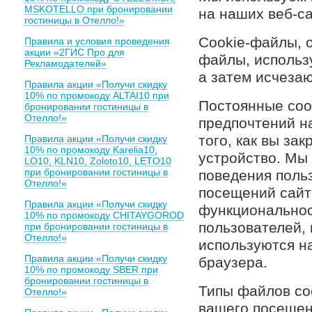
MSKOTELLO при бронировании
на наших веб-са
гостиницы в Отелло!»
Сookie-файлы, 
Правила и условия проведения
акции «2ГИС Про для
файлы, использ
Рекламодателей»
а затем исчеза
Правила акции «Получи скидку
10% по промокоду ALTAI10 при
Постоянные coo
бронировании гостиницы в
Отелло!»
предпочтений на
того, как вы за
Правила акции «Получи скидку
10% по промокоду Karelia10,
устройство. Мы
LO10, KLN10, Zoloto10, LETO10
при бронировании гостиницы в
поведения поль
Отелло!»
посещений сайт
Правила акции «Получи скидку
функциональнос
10% по промокоду CHITAYGOROD
пользователей,
при бронировании гостиницы в
Отелло!»
используются н
Правила акции «Получи скидку
браузера.
10% по промокоду SBER при
бронировании гостиницы в
Типы файлов coo
Отелло!»
вашего посещен