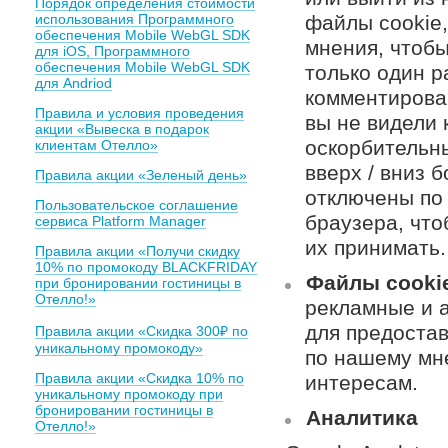
Порядок определения стоимости
использования Программного
файлы cookie,
обеспечения Mobile WebGL SDK
мнения, чтобы
для iOS, Программного
обеспечения Mobile WebGL SDK
только один р
для Andriod
комментирован
Правила и условия проведения
вы не видели 
акции «Вывеска в подарок
оскорбительны
клиентам Отелло»
вверх / вниз б
Правила акции «Зеленый день»
отключены по 
Пользовательское соглашение
браузера, что
сервиса Platform Manager
их принимать.
Правила акции «Получи скидку
10% по промокоду BLACKFRIDAY
Файлы cookie
при бронировании гостиницы в
Отелло!»
рекламные и 
для предоста
Правила акции «Скидка 300₽ по
уникальному промокоду»
по нашему мн
Правила акции «Скидка 10% по
интересам.
уникальному промокоду при
бронировании гостиницы в
Аналитика
Отелло!»