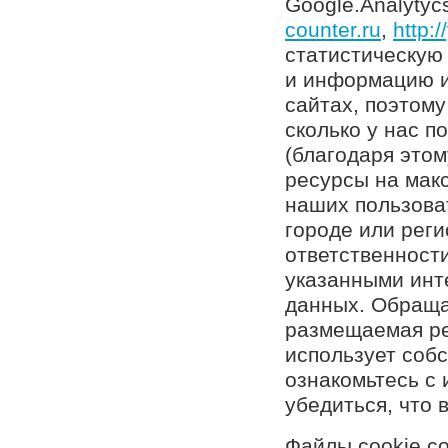
Google.Analytyc
counter.ru
,
http:/
статистическую
и информацию и
сайтах, поэтому
сколько у нас п
(благодаря это
ресурсы на мак
наших пользоват
городе или реги
ответственност
указанными инт
данных. Обраща
размещаемая ре
использует соб
ознакомьтесь с
убедиться, что 
Файлы cookie с