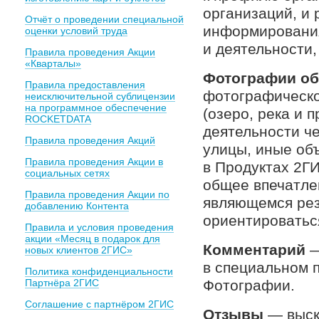
организаций, и
Отчёт о проведении специальной
информирования
оценки условий труда
и деятельности,
Правила проведения Акции
«Кварталы»
Фотографии об
Правила предоставления
фотографическо
неисключительной сублицензии
на программное обеспечение
(озеро, река и 
ROCKETDATA
деятельности че
Правила проведения Акций
улицы, иные об
Правила проведения Акции в
в Продуктах 2Г
социальных сетях
общее впечатле
Правила проведения Акции по
являющемся рез
добавлению Контента
ориентироватьс
Правила и условия проведения
акции «Месяц в подарок для
Комментарий
—
новых клиентов 2ГИС»
в специальном 
Политика конфиденциальности
Партнёра 2ГИС
Фотографии.
Соглашение с партнёром 2ГИС
Отзывы
— выск