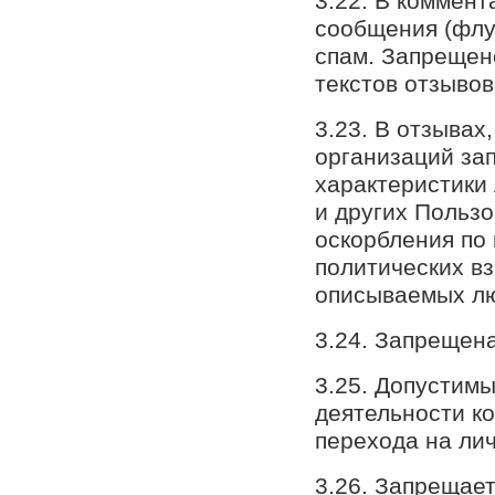
3.22. В коммен
сообщения (флуд
спам. Запрещен
текстов отзыво
3.23. В отзывах
организаций за
характеристики
и других Пользо
оскорбления по
политических в
описываемых л
3.24. Запрещена
3.25. Допустим
деятельности ко
перехода на лич
3.26. Запрещае