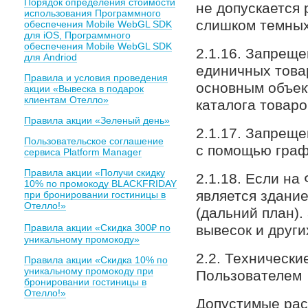
Порядок определения стоимости
не допускается
использования Программного
слишком темных
обеспечения Mobile WebGL SDK
для iOS, Программного
обеспечения Mobile WebGL SDK
2.1.16. Запрещ
для Andriod
единичных товар
Правила и условия проведения
основным объек
акции «Вывеска в подарок
клиентам Отелло»
каталога товаро
Правила акции «Зеленый день»
2.1.17. Запрещ
Пользовательское соглашение
с помощью граф
сервиса Platform Manager
Правила акции «Получи скидку
2.1.18. Если н
10% по промокоду BLACKFRIDAY
является здани
при бронировании гостиницы в
Отелло!»
(дальний план)
Правила акции «Скидка 300₽ по
вывесок и други
уникальному промокоду»
2.2. Техническ
Правила акции «Скидка 10% по
уникальному промокоду при
Пользователем
бронировании гостиницы в
Отелло!»
Допустимые расш