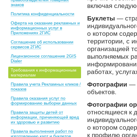
знаков
включая следую
Политика конфиденциальности
Буклеты
— стра
Оферта на оказание рекламных и
индивидуальног
информационных услуг в
о котором соде
Приложениях 2ГИС
территории, с 
Соглашение об использовании
сервисов 2ГИС
организацией т
выполняемых ра
Лицензионное соглашение 2GIS
Dialer
информирования
Требования к информационным
работах, услуга
материалам
Фотографии
— 
Правила учета Рекламных кликов /
показов
объектов.
Правила оказания услуг по
формированию выборки данных
Фотографии ор
относящиеся к 
Правила защиты детей от
информации, причиняющей вред
индивидуальног
их здоровью и развитию
о котором соде
Правила выполнения работ по
к профилю орга
изготовлению карт и буклетов