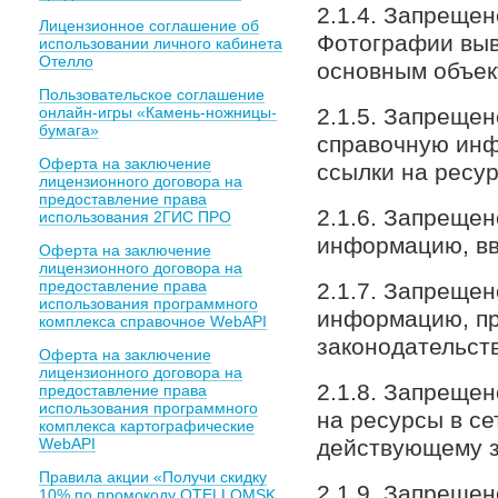
2.1.4. Запреще
Лицензионное соглашение об
Фотографии выв
использовании личного кабинета
Отелло
основным объек
Пользовательское соглашение
онлайн-игры «Камень-ножницы-
2.1.5. Запреще
бумага»
справочную инф
Оферта на заключение
ссылки на ресур
лицензионного договора на
предоставление права
2.1.6. Запреще
использования 2ГИС ПРО
информацию, вв
Оферта на заключение
лицензионного договора на
предоставление права
2.1.7. Запреще
использования программного
информацию, п
комплекса справочное WebAPI
законодательст
Оферта на заключение
лицензионного договора на
2.1.8. Запреще
предоставление права
использования программного
на ресурсы в се
комплекса картографические
WebAPI
действующему з
Правила акции «Получи скидку
2.1.9. Запреще
10% по промокоду OTELLOMSK,