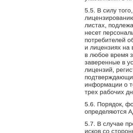
5.5. В силу тог
лицензированию
листах, подлеж
несет персонал
потребителей о
и лицензиях на
в любое время з
заверенные в у
лицензий, реги
подтверждающих
информации о т
трех рабочих д
5.6. Порядок, ф
определяются А
5.7. В случае п
исков со сторон