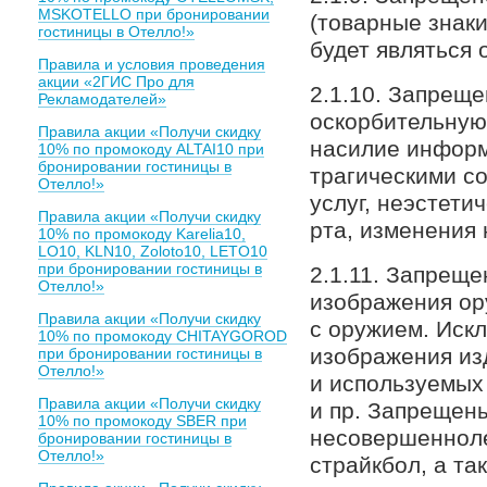
MSKOTELLO при бронировании
(товарные знаки
гостиницы в Отелло!»
будет являться
Правила и условия проведения
акции «2ГИС Про для
2.1.10. Запрещ
Рекламодателей»
оскорбительную
Правила акции «Получи скидку
насилие информ
10% по промокоду ALTAI10 при
бронировании гостиницы в
трагическими с
Отелло!»
услуг, неэстети
Правила акции «Получи скидку
рта, изменения н
10% по промокоду Karelia10,
LO10, KLN10, Zoloto10, LETO10
при бронировании гостиницы в
2.1.11. Запрещ
Отелло!»
изображения ору
Правила акции «Получи скидку
с оружием. Иск
10% по промокоду CHITAYGOROD
изображения из
при бронировании гостиницы в
Отелло!»
и используемых 
Правила акции «Получи скидку
и пр. Запрещен
10% по промокоду SBER при
несовершеннолет
бронировании гостиницы в
Отелло!»
страйкбол, а та