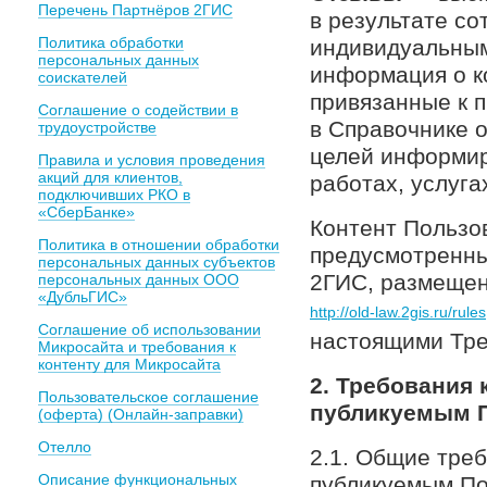
Перечень Партнёров 2ГИС
в результате со
Политика обработки
индивидуальным
персональных данных
информация о к
соискателей
привязанные к 
Соглашение о содействии в
в Справочнике 
трудоустройстве
целей информир
Правила и условия проведения
акций для клиентов,
работах, услуга
подключивших РКО в
«СберБанке»
Контент Пользо
Политика в отношении обработки
предусмотренны
персональных данных субъектов
2ГИС, размещен
персональных данных ООО
«ДубльГИС»
http://old-law.2gis.ru/rules
Соглашение об использовании
настоящими Тре
Микросайта и требования к
контенту для Микросайта
2. Требования
Пользовательское соглашение
публикуемым П
(оферта) (Онлайн-заправки)
Отелло
2.1. Общие тре
Описание функциональных
публикуемым По