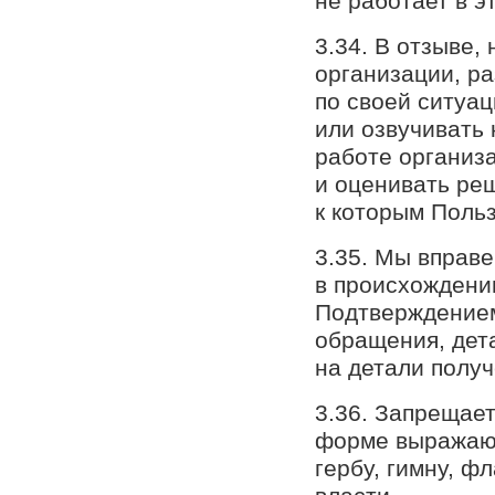
не работает в э
3.34. В отзыве,
организации, р
по своей ситуа
или озвучивать 
работе организ
и оценивать ре
к которым Поль
3.35. Мы вправе
в происхождении
Подтверждением
обращения, дет
на детали получ
3.36. Запрещает
форме выражают
гербу, гимну, ф