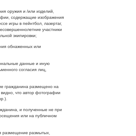
ия оружия и /или изделий,
рафии, содержащие изображения
ссе игры в пейнтбол, лазертаг,
несовершеннолетние участники
альной экипировки;
ния обнаженных или
ональные данные и иную
менного согласия лиц,
ие гражданина размещено на
 видно, что автор фотографии
р.).
данина, и полученные не при
посещения или на публичном
ся размещение размытых,