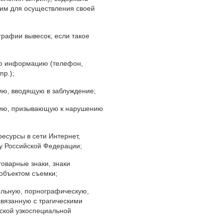
им для осуществления своей
рафии вывесок, если такое
ую информацию (телефон,
пр.);
ю, вводящую в заблуждение;
цию, призывающую к нарушению
есурсы в сети Интернет,
у Российской Федерации;
оварные знаки, знаки
 объектом съемки;
ельную, порнографическую,
вязанную с трагическими
ской узкоспециальной