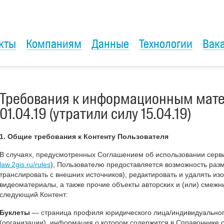
кты
Компаниям
Данные
Технологии
Вак
Требования к информационным мате
01.04.19 (утратили силу 15.04.19)
1. Общие требования к Контенту Пользователя
В случаях, предусмотренных Соглашением об использовании сер
law.2gis.ru/rules
), Пользователю предоставляется возможность разм
транслировать с внешних источников), редактировать и удалять изо
видеоматериалы, а также прочие объекты авторских и (или) смежны
следующий Контент:
Буклеты
— страница профиля юридического лица/индивидуально
(организации), информация о котором содержится в Справочнике