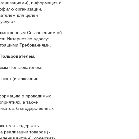
рганизациями), информация о
рофилю организации,
вателем для целей
услугах.
дусмотренным Соглашением об
ти Интернет по адресу:
астоящими Требованиями.
 Пользователем.
емым Пользователем:
текст (исключение:
нформацию о проводимых
приятиях, а также
икатов, благодарственных
ователя: содержать
а реализации товаров (к
мления витрин), содержать