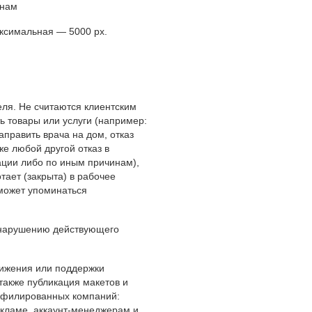
онам
ксимальная — 5000 px.
еля. Не считаются клиентским
ь товары или услуги (например:
аправить врача на дом, отказ
же любой другой отказ в
ации либо по иным причинам),
тает (закрыта) в рабочее
 может упоминаться
 нарушению действующего
вижения или поддержки
также публикация макетов и
ффилированных компаний:
екламе, аккаунт-менеджерам и