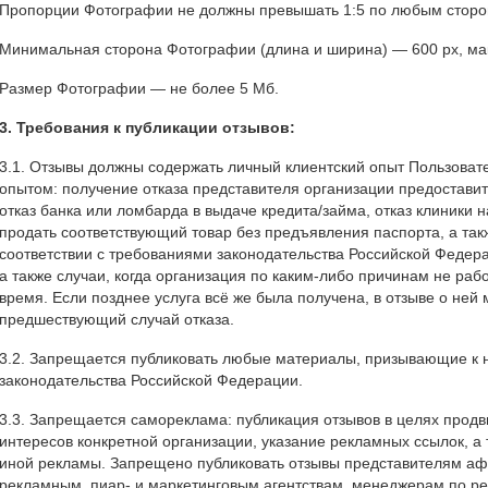
Пропорции Фотографии не должны превышать 1:5 по любым стор
Минимальная сторона Фотографии (длина и ширина) — 600 px, ма
Размер Фотографии — не более 5 Мб.
3. Требования к публикации отзывов:
3.1. Отзывы должны содержать личный клиентский опыт Пользоват
опытом: получение отказа представителя организации предоставит
отказ банка или ломбарда в выдаче кредита/займа, отказ клиники н
продать соответствующий товар без предъявления паспорта, а так
соответствии с требованиями законодательства Российской Федер
а также случаи, когда организация по каким-либо причинам не рабо
время. Если позднее услуга всё же была получена, в отзыве о ней
предшествующий случай отказа.
3.2. Запрещается публиковать любые материалы, призывающие к
законодательства Российской Федерации.
3.3. Запрещается самореклама: публикация отзывов в целях прод
интересов конкретной организации, указание рекламных ссылок, а 
иной рекламы. Запрещено публиковать отзывы представителям а
рекламным, пиар- и маркетинговым агентствам, менеджерам по р