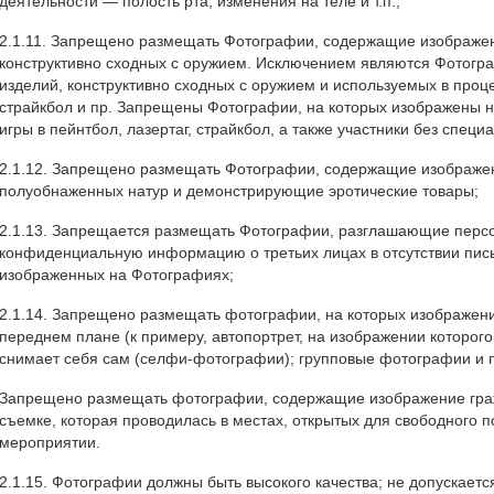
деятельности — полость рта, изменения на теле и т.п.;
2.1.11. Запрещено размещать Фотографии, содержащие изображен
конструктивно сходных с оружием. Исключением являются Фотог
изделий, конструктивно сходных с оружием и используемых в проце
страйкбол и пр. Запрещены Фотографии, на которых изображены 
игры в пейнтбол, лазертаг, страйкбол, а также участники без специ
2.1.12. Запрещено размещать Фотографии, содержащие изображе
полуобнаженных натур и демонстрирующие эротические товары;
2.1.13. Запрещается размещать Фотографии, разглашающие перс
конфиденциальную информацию о третьих лицах в отсутствии пись
изображенных на Фотографиях;
2.1.14. Запрещено размещать фотографии, на которых изображен
переднем плане (к примеру, автопортрет, на изображении которого
снимает себя сам (селфи-фотографии); групповые фотографии и п
Запрещено размещать фотографии, содержащие изображение граж
съемке, которая проводилась в местах, открытых для свободного 
мероприятии.
2.1.15. Фотографии должны быть высокого качества; не допускает