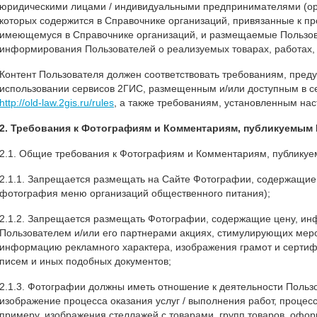
юридическими лицами / индивидуальными предпринимателями (о
которых содержится в Справочнике организаций, привязанные к п
имеющемуся в Справочнике организаций, и размещаемые Пользо
информирования Пользователей о реализуемых товарах, работах, 
Контент Пользователя должен соответствовать требованиям, пре
использовании сервисов 2ГИС, размещенным и/или доступным в се
http://old-law.2gis.ru/rules
, а также требованиям, установленным н
2. Требования к Фотографиям и Комментариям, публикуемым
2.1. Общие требования к Фотографиям и Комментариям, публику
2.1.1. Запрещается размещать на Сайте Фотографии, содержащие 
фотография меню организаций общественного питания);
2.1.2. Запрещается размещать Фотографии, содержащие цену, и
Пользователем и/или его партнерами акциях, стимулирующих меро
информацию рекламного характера, изображения грамот и сертиф
писем и иных подобных документов;
2.1.3. Фотографии должны иметь отношение к деятельности Польз
изображение процесса оказания услуг / выполнения работ, процесс
примеру, изображения стеллажей с товарами, групп товаров, офор