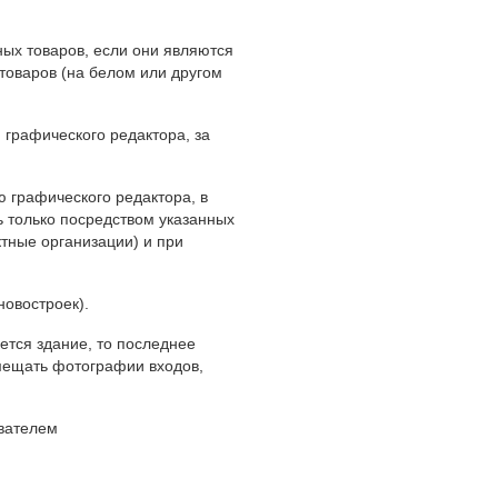
ых товаров, если они являются
товаров (на белом или другом
графического редактора, за
 графического редактора, в
ь только посредством указанных
ктные организации) и при
новостроек).
ется здание, то последнее
мещать фотографии входов,
ователем