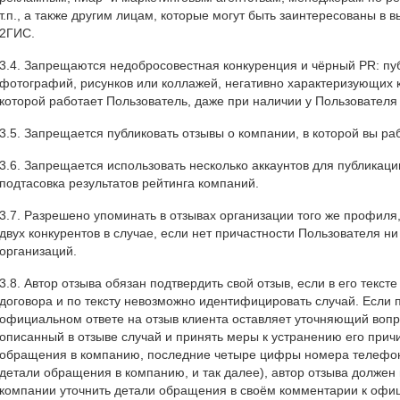
т.п., а также другим лицам, которые могут быть заинтересованы в 
2ГИС.
3.4. Запрещаются недобросовестная конкуренция и чёрный PR: публ
фотографий, рисунков или коллажей, негативно характеризующих к
которой работает Пользователь, даже при наличии у Пользователя 
3.5. Запрещается публиковать отзывы о компании, в которой вы ра
3.6. Запрещается использовать несколько аккаунтов для публикац
подтасовка результатов рейтинга компаний.
3.7. Разрешено упоминать в отзывах организации того же профиля
двух конкурентов в случае, если нет причастности Пользователя н
организаций.
3.8. Автор отзыва обязан подтвердить свой отзыв, если в его текст
договора и по тексту невозможно идентифицировать случай. Если 
официальном ответе на отзыв клиента оставляет уточняющий воп
описанный в отзыве случай и принять меры к устранению его прич
обращения в компанию, последние четыре цифры номера телефона
детали обращения в компанию, и так далее), автор отзыва должен 
компании уточнить детали обращения в своём комментарии к офиц