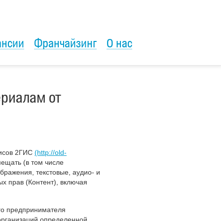
ансии
Франчайзинг
О нас
риалам от
висов 2ГИС
(http://old-
ещать (в том числе
бражения, текстовые, аудио- и
х прав (Контент), включая
го предпринимателя
 организаций определенной