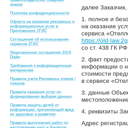
знаков
далее Заказчик
Политика конфиденциальности
1. полное и бе
Оферта на оказание рекламных и
на оказание усл
информационных услуг в
Приложениях 2ГИС
сервиса «Отелл
Соглашение об использовании
https://old-law.2g
сервисов 2ГИС
со ст. 438 ГК РФ
Лицензионное соглашение 2GIS
Dialer
2. факт предос
Требования к информационным
информации о н
материалам
стоимости пред
Правила учета Рекламных кликов /
в сервисе «Оте
показов
3. данные Объе
Правила оказания услуг по
формированию выборки данных
местоположение
Правила защиты детей от
информации, причиняющей вред
4. реквизиты За
их здоровью и развитию
Адрес регистрац
Правила выполнения работ по
изготовлению карт и буклетов