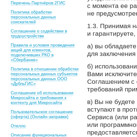
Перечень Партнёров 2ГИС
с момента ее р
Политика обработки
не предусмотре
персональных данных
соискателей
1.3. Принимая 
Соглашение о содействии в
и гарантируете, 
трудоустройстве
Правила и условия проведения
а) вы обладает
акций для клиентов,
для заключения
подключивших РКО в
«СберБанке»
б) использован
Политика в отношении обработки
Вами исключите
персональных данных субъектов
персональных данных ООО
Соглашением с 
«ДубльГИС»
требований при
Соглашение об использовании
Микросайта и требования к
в) Вы не будете
контенту для Микросайта
вступают в про
Пользовательское соглашение
Сервиса (или р
(оферта) (Онлайн-заправки)
или программно
Отелло
предоставляетс
Описание функциональных