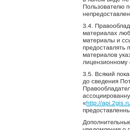
Пользователю п
непредоставле
3.4. Правообла
материалах лю
материалы и ссы
предоставлять 
материалов ука
лицензионному 
3.5. Всякий пок
до сведения По
Правообладател
ассоциированну
«
http://api.2gis.r
предоставленны
Дополнительные
уведомления о 