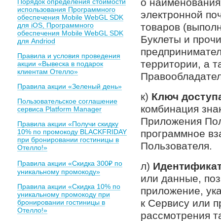
о наименования
Порядок определения стоимости
использования Программного
электронной по
обеспечения Mobile WebGL SDK
для iOS, Программного
товаров (выполн
обеспечения Mobile WebGL SDK
Буклеты и проч
для Andriod
предпринимател
Правила и условия проведения
территории, а 
акции «Вывеска в подарок
клиентам Отелло»
Правообладател
Правила акции «Зеленый день»
к)
Ключ доступ
Пользовательское соглашение
комбинация зна
сервиса Platform Manager
Приложения Пол
Правила акции «Получи скидку
10% по промокоду BLACKFRIDAY
программное вз
при бронировании гостиницы в
Пользователя.
Отелло!»
Правила акции «Скидка 300₽ по
л)
Идентифика
уникальному промокоду»
или данные, по
Правила акции «Скидка 10% по
приложение, ук
уникальному промокоду при
к Сервису или 
бронировании гостиницы в
Отелло!»
рассмотрения та