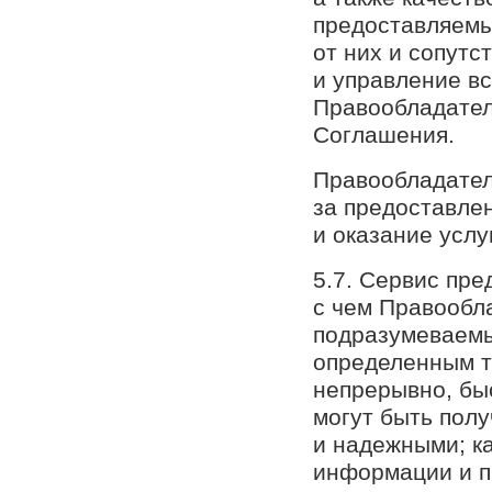
предоставляемы
от них и сопут
и управление в
Правообладател
Соглашения.
Правообладатель
за предоставле
и оказание услу
5.7. Сервис пре
с чем Правообл
подразумеваемы
определенным т
непрерывно, быс
могут быть пол
и надежными; ка
информации и п