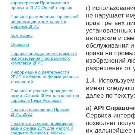
характеристик Программного
г) использован
продукта 2ГИС Онлайн-версия
не нарушает им
Правила размещения справочной
информации о компаниях в
прав третьих ли
Сервисе 2ГИС
установленных 
Комплаенс
авторские и сме
Оговорки
обслуживания и
права на промы
Порядок определения стоимости
использования Программного
изображений лю
комплекса 2ГИС
разрешения от 
Информация о деятельности
2ГИС в области информационных
1.4. Используе
технологий
имеют следующи
Правила и условия проведения
далее по тексту
акции «Скидка 30%» для клиентов
сервиса «Точка Реклама»
а)
API Справоч
Правила проведения Премии
2ГИС 2022
Сервиса интерф
позволяет полу
Правила и условия проведения
акции скидка 25% для малого и
их дальнейшее 
среднего бизнеса г. Москвы