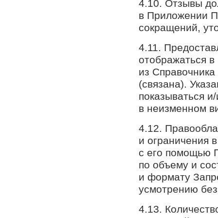
4.10. Отзывы д
в Приложении По
сокращений, ут
4.11. Предостав
отображаться в
из Справочника
(связана). Ука
показываться и
в неизменном в
4.12. Правообл
и ограничения 
с его помощью П
по объему и сос
и формату Запр
усмотрению без
4.13. Количеств