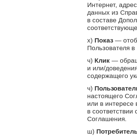
Интернет, адрес
данных из Спра
в составе Допо
соответствующе
х)
Показ
— отоб
Пользователя в 
ч)
Клик
— обращ
и или/доведения
содержащего ук
ч)
Пользовате
настоящего Сог
или в интересе
в соответствии
Соглашения.
ш)
Потребител