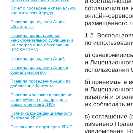
и составляющег
соглашения на 
Отчёт о проведении специальной
оценки условий труда
онлайн-сервисо
Правила проведения Акции
размещенного по 
«Кварталы»
1.2. Воспользо
Правила предоставления
неисключительной сублицензии
по использован
на программное обеспечение
ROCKETDATA
а) ознакомилис
Правила проведения Акций
и Лицензионног
Правила проведения Акции в
использования 
социальных сетях
б) принимаете 
Правила проведения Акции по
добавлению Контента
и Лицензионног
Правила и условия проведения
изъятий и огра
акции «Месяц в подарок для
их соблюдать и
новых клиентов 2ГИС»
Политика конфиденциальности
в) соглашение (
Партнёра 2ГИС
изменено Право
Соглашение с партнёром 2ГИС
уведомления. Н