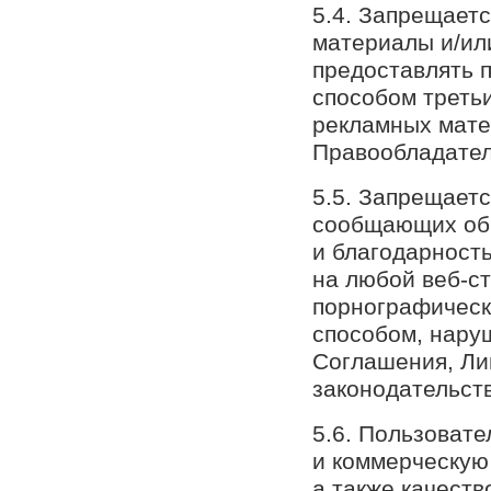
5.4. Запрещает
материалы и/или
предоставлять 
способом треть
рекламных мате
Правообладател
5.5. Запрещает
сообщающих об 
и благодарност
на любой веб-с
порнографическ
способом, нару
Соглашения, Ли
законодательст
5.6. Пользовате
и коммерческую
а также качеств