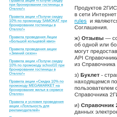
Правила акции «Получи скидку
при бронировании гостиницы в
Продуктов 2ГИС
Отелло!»
в сети Интернет
Правила акции «Получи скидку
rules
и являются
10% по промокоду SAMOKAT при
бронировании гостиницы в
Соглашения.
Отелло!»
Правила проведения Акции
ж)
Отзывы
— с
«Большой кольцевой квиз»
об одной или б
Правила проведения акции
могут предоста
«Зимний сезон»
API Справочник
Правила акции «Получи скидку
из Справочника
10% по промокоду school10 при
бронировании гостиницы в
Отелло!»
з)
Буклет
- стра
находящемся по
Правила акции «Скидка 10% по
промокоду MEGAMARKET на
пользователем 
бронирование жилья в сервисе
Справочника 2Г
Отелло»
Правила и условия проведения
и)
Справочник 
акции «Лояльность для
рекламодателей»
данных электро