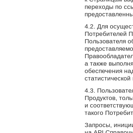
переходы по сс
предоставленны
4.2. Для осуще
Потребителей П
Пользователя о
предоставляемо
Правообладател
а также выполн
обеспечения на
статистической
4.3. Пользовате
Продуктов, тол
и соответствую
такого Потреби
Запросы, иници
на API Справоч