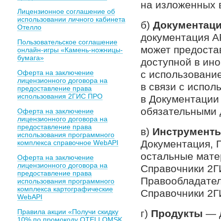
на изложенных 
Лицензионное соглашение об
использовании личного кабинета
б)
Документац
Отелло
документация A
Пользовательское соглашение
может предоста
онлайн-игры «Камень-ножницы-
бумага»
доступной в ино
Оферта на заключение
с использовани
лицензионного договора на
в связи с испо
предоставление права
использования 2ГИС ПРО
в Документации
обязательными 
Оферта на заключение
лицензионного договора на
предоставление права
в)
Инструменты
использования программного
Документация, П
комплекса справочное WebAPI
остальные мате
Оферта на заключение
лицензионного договора на
Справочники 2Г
предоставление права
Правообладател
использования программного
комплекса картографические
Справочники 2Г
WebAPI
Правила акции «Получи скидку
г)
Продукты
— д
10% по промокоду OTELLOMSK,