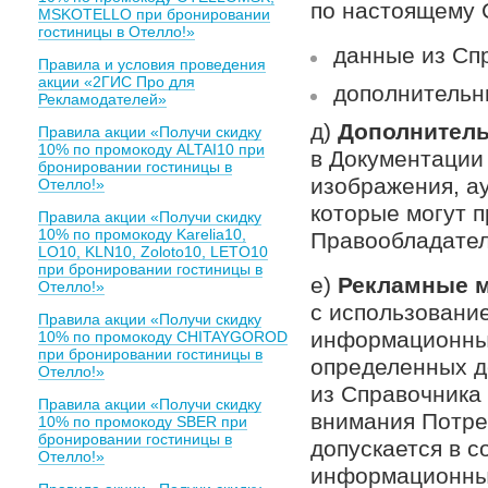
по настоящему 
MSKOTELLO при бронировании
гостиницы в Отелло!»
данные из Сп
Правила и условия проведения
акции «2ГИС Про для
дополнительн
Рекламодателей»
д)
Дополнител
Правила акции «Получи скидку
10% по промокоду ALTAI10 при
в Документации
бронировании гостиницы в
изображения, а
Отелло!»
которые могут 
Правила акции «Получи скидку
10% по промокоду Karelia10,
Правообладател
LO10, KLN10, Zoloto10, LETO10
при бронировании гостиницы в
е)
Рекламные м
Отелло!»
с использовани
Правила акции «Получи скидку
информационные
10% по промокоду CHITAYGOROD
при бронировании гостиницы в
определенных д
Отелло!»
из Справочника
Правила акции «Получи скидку
внимания Потре
10% по промокоду SBER при
бронировании гостиницы в
допускается в с
Отелло!»
информационных