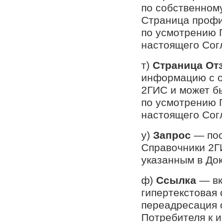
по собственном
Страница профи
по усмотрению 
настоящего Сог
т)
Страница От
информацию с о
2ГИС и может б
по усмотрению 
настоящего Сог
у)
Запрос
— пос
Справочники 2ГИ
указанным в До
ф)
Ссылка
— в
гипертекстовая
переадресация 
Потребителя к 