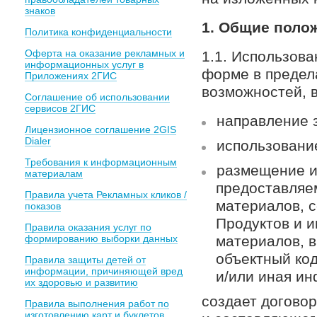
знаков
1. Общие поло
Политика конфиденциальности
Оферта на оказание рекламных и
1.1. Использов
информационных услуг в
форме в предел
Приложениях 2ГИС
возможностей, 
Соглашение об использовании
сервисов 2ГИС
направление з
Лицензионное соглашение 2GIS
Dialer
использование
Требования к информационным
размещение и
материалам
предоставляе
Правила учета Рекламных кликов /
материалов, с
показов
Продуктов и 
Правила оказания услуг по
формированию выборки данных
материалов, в
объектный код
Правила защиты детей от
информации, причиняющей вред
и/или иная ин
их здоровью и развитию
создает догово
Правила выполнения работ по
изготовлению карт и буклетов