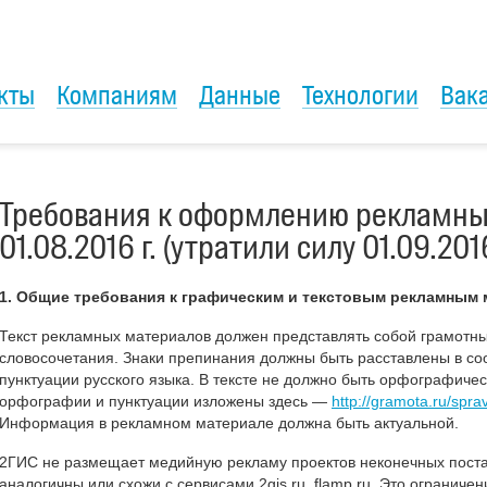
кты
Компаниям
Данные
Технологии
Вак
Требования к оформлению рекламны
01.08.2016 г. (утратили силу 01.09.2016
1. Общие требования к графическим и текстовым рекламным
Текст рекламных материалов должен представлять собой грамотн
словосочетания. Знаки препинания должны быть расставлены в со
пунктуации русского языка. В тексте не должно быть орфографиче
орфографии и пунктуации изложены здесь —
http://gramota.ru/spra
Информация в рекламном материале должна быть актуальной.
2ГИС не размещает медийную рекламу проектов неконечных поста
аналогичны или схожи с сервисами 2gis.ru, flamp.ru. Это ограниче