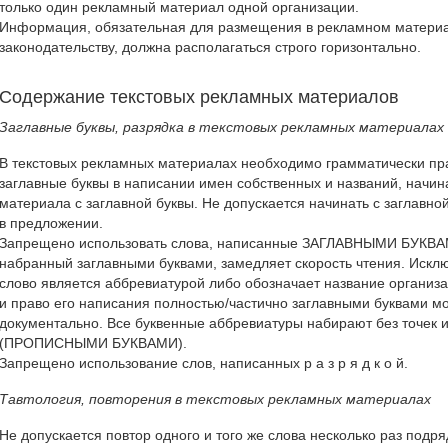
только один рекламный материал одной организации.
Информация, обязательная для размещения в рекламном матери
законодательству, должна располагаться строго горизонтально.
Содержание текстовых рекламных материалов
Заглавные буквы, разрядка в текстовых рекламных материалах
В текстовых рекламных материалах необходимо грамматически пр
заглавные буквы в написании имен собственных и названий, начин
материала с заглавной буквы. Не допускается начинать с заглавно
в предложении.
Запрещено использовать слова, написанные ЗАГЛАВНЫМИ БУКВАМИ
набранный заглавными буквами, замедляет скорость чтения. Исклю
слово является аббревиатурой либо обозначает название организа
и право его написания полностью/частично заглавными буквами м
документально. Все буквенные аббревиатуры набирают без точек и
(ПРОПИСНЫМИ БУКВАМИ).
Запрещено использование слов, написанных р а з р я д к о й.
Тавтология, повторения в текстовых рекламных материалах
Не допускается повтор одного и того же слова несколько раз подр