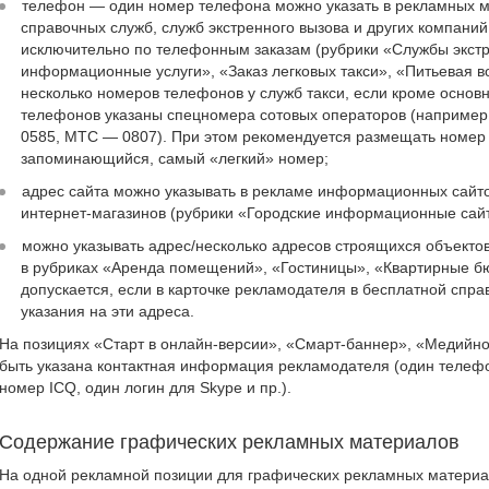
телефон — один номер телефона можно указать в рекламных м
справочных служб, служб экстренного вызова и других компаний
исключительно по телефонным заказам (рубрики «Службы экстр
информационные услуги», «Заказ легковых такси», «Питьевая во
несколько номеров телефонов у служб такси, если кроме осно
телефонов указаны спецномера сотовых операторов (наприме
0585, МТС — 0807). При этом рекомендуется размещать номер
запоминающийся, самый «легкий» номер;
адрес сайта можно указывать в рекламе информационных сайто
интернет-магазинов (рубрики «Городские информационные сайт
можно указывать адрес/несколько адресов строящихся объектов
в рубриках «Аренда помещений», «Гостиницы», «Квартирные б
допускается, если в карточке рекламодателя в бесплатной спр
указания на эти адреса.
На позициях «Старт в онлайн-версии», «Смарт-баннер», «Медийн
быть указана контактная информация рекламодателя (один телефон
номер ICQ, один логин для Skype и пр.).
Содержание графических рекламных материалов
На одной рекламной позиции для графических рекламных матери