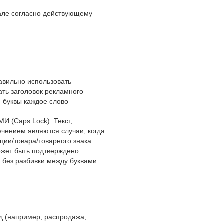
але согласно действующему
авильно использовать
ать заголовок рекламного
й буквы каждое слово
 (Caps Lock). Текст,
чением являются случаи, когда
ции/товара/товарного знака
ожет быть подтверждено
 без разбивки между буквами
яд (например, распродажа,