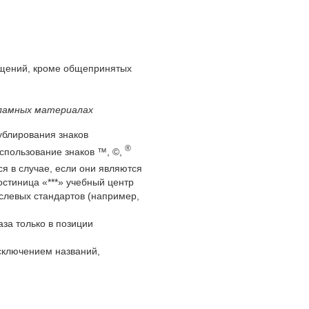
ащений, кроме общепринятых
кламных материалах
ублирования знаков
®
использование знаков ™, ©,
я в случае, если они являются
остиница «***» учебный центр
слевых стандартов (например,
за только в позиции
сключением названий,