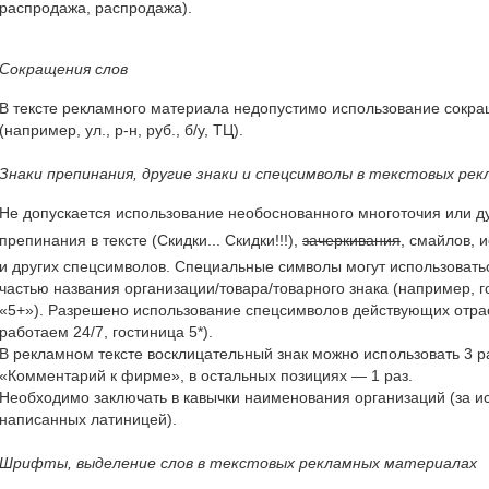
распродажа, распродажа).
Сокращения слов
В тексте рекламного материала недопустимо использование сокр
(например, ул., р-н, руб., б/у, ТЦ).
Знаки препинания, другие знаки и спецсимволы в текстовых ре
Не допускается использование необоснованного многоточия или д
препинания в тексте (Скидки... Скидки!!!),
зачеркивания
, смайлов, 
и других спецсимволов. Специальные символы могут использоватьс
частью названия организации/товара/товарного знака (например, г
«5+»). Разрешено использование спецсимволов действующих отра
работаем 24/7, гостиница 5*).
В рекламном тексте восклицательный знак можно использовать 3 ра
«Комментарий к фирме», в остальных позициях — 1 раз.
Необходимо заключать в кавычки наименования организаций (за и
написанных латиницей).
Шрифты, выделение слов в текстовых рекламных материалах