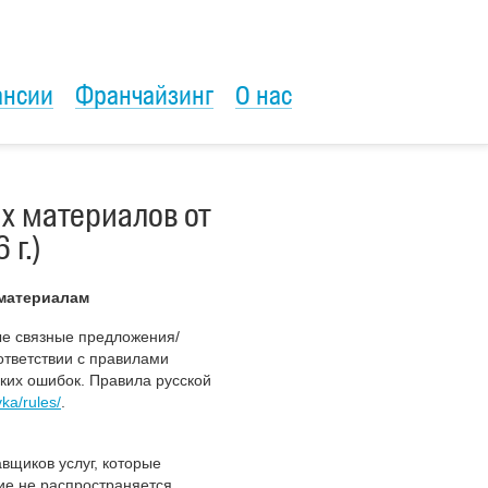
ансии
Франчайзинг
О нас
х материалов от
 г.)
 материалам
ые связные предложения/
ответствии с правилами
ских ошибок. Правила русской
vka/rules/
.
вщиков услуг, которые
ние не распространяется